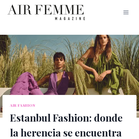
Saltar
al
contenido
AIR FASHION
Estanbul Fashion: donde
la herencia se encuentra