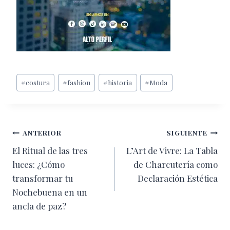
Etiquetas
#
costura
#
fashion
#
historia
#
Moda
de
la
entrada:
Navegación
ANTERIOR
SIGUIENTE
El Ritual de las tres
L’Art de Vivre: La Tabla
de
luces: ¿Cómo
de Charcutería como
entradas
transformar tu
Declaración Estética
Nochebuena en un
ancla de paz?