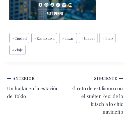
Etiquetas
#
Ciudad
#
Kanazawa
#
lugar
#
travel
#
Trip
de
#
Viaje
la
entrada:
Navegación
ANTERIOR
SIGUIENTE
Un haiku en la estación
El reto de estilismo con
de
de Tokio
el suéter Feo: de lo
entradas
kitsch a lo chic
navideño