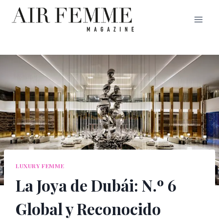
Saltar
al
contenido
LUXURY FEMME
La Joya de Dubái: N.º 6
Global y Reconocido