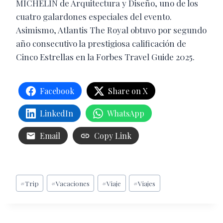
MICHELIN de Arquitectura y Diseño, uno de los
cuatro galardones especiales del evento.
Asimismo, Atlantis The Royal obtuvo por segundo
año consecutivo la prestigiosa calificación de
Cinco Estrellas en la Forbes Travel Guide 2025.
Facebook
Share on X
LinkedIn
WhatsApp
Email
Copy Link
Etiquetas
#
Trip
#
Vacaciones
#
Viaje
#
Viajes
de
la
entrada: