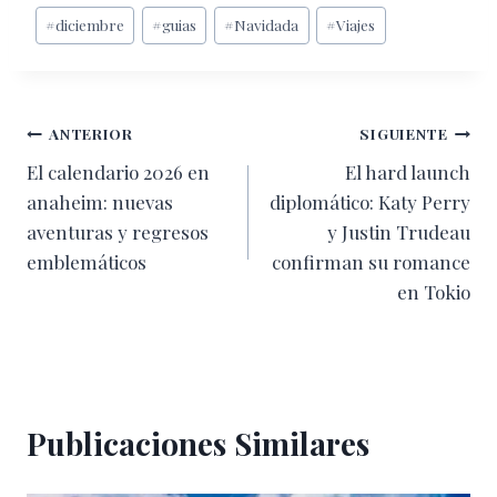
Etiquetas
#
diciembre
#
guias
#
Navidada
#
Viajes
de
la
entrada:
Navegación
ANTERIOR
SIGUIENTE
El calendario 2026 en
El hard launch
de
anaheim: nuevas
diplomático: Katy Perry
entradas
aventuras y regresos
y Justin Trudeau
emblemáticos
confirman su romance
en Tokio
Publicaciones Similares