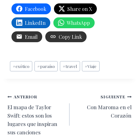
Facebook
Share on X
LinkedIn
WhatsApp
Email
Copy Link
Etiquetas
#
exótico
#
paraíso
#
travel
#
Viaje
de
la
entrada:
Navegación
ANTERIOR
SIGUIENTE
El mapa de Taylor
Con Maroma en el
de
Swift: estos son los
Corazón
entradas
lugares que inspiran
sus canciones