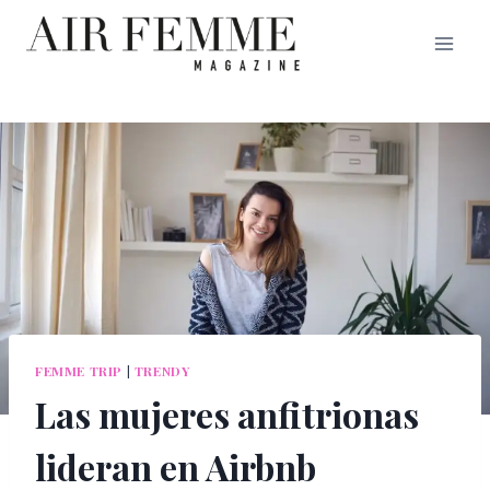
Saltar
al
contenido
FEMME TRIP
|
TRENDY
Las mujeres anfitrionas
lideran en Airbnb