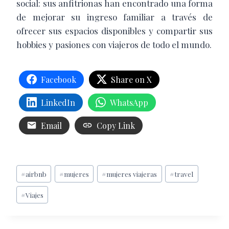
social: sus anfitrionas han encontrado una forma
de mejorar su ingreso familiar a través de
ofrecer sus espacios disponibles y compartir sus
hobbies y pasiones con viajeros de todo el mundo.
Facebook
Share on X
LinkedIn
WhatsApp
Email
Copy Link
Etiquetas
#
airbnb
#
mujeres
#
mujeres viajeras
#
travel
de
#
Viajes
la
entrada: