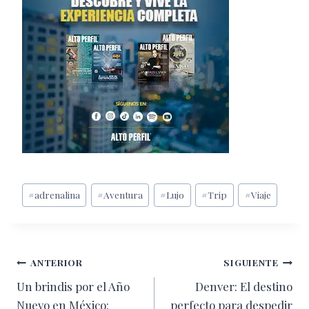
Etiquetas
#
adrenalina
#
Aventura
#
Lujo
#
Trip
#
Viaje
de
la
entrada:
Navegación
ANTERIOR
SIGUIENTE
Un brindis por el Año
Denver: El destino
de
Nuevo en México:
perfecto para despedir