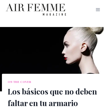
Saltar
al
contenido
ON THE COVER
Los básicos que no deben
faltar en tu armario