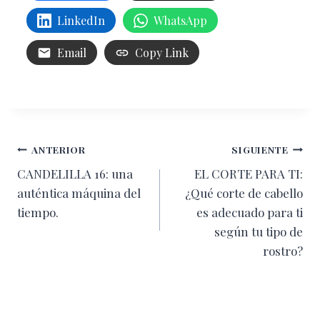
LinkedIn
WhatsApp
Email
Copy Link
Navegación
ANTERIOR
SIGUIENTE
CANDELILLA 16: una
EL CORTE PARA TI:
de
auténtica máquina del
¿Qué corte de cabello
entradas
tiempo.
es adecuado para ti
según tu tipo de
rostro?