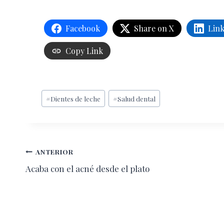
Facebook
Share on X
Lin
Copy Link
Etiquetas
#
Dientes de leche
#
Salud dental
de
la
entrada:
Navegación
ANTERIOR
Acaba con el acné desde el plato
de
entradas