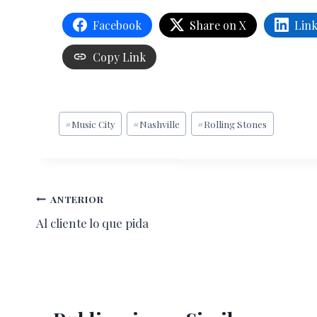
Facebook
Share on X
Lin
Copy Link
Etiquetas
#
Music City
#
Nashville
#
Rolling Stones
de
la
entrada:
Navegación
ANTERIOR
Al cliente lo que pida
de
entradas