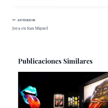
la
entrada:
Navegación
ANTERIOR
Joya en San Miguel
de
entradas
Publicaciones Similares