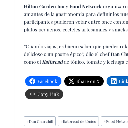
Hilton Garden Inn
y
Food Network
organizaron
amantes de la gastronomía para definir los nu
participantes pudieron votar entre once conte
platos pequeños, cocteles artesanales y snacks
“Cuando viajas, es bueno saber que puedes rela
delicioso o un postre épico”, dijo el chef
Dan Chu
como el
flatbread
de tónico, tomate y lechuga co
Facebook
Share on X
Lin
Copy Link
Etiquetas
#
Dan Churchill
#
flatbread de tónico
#
Food Netwo
de