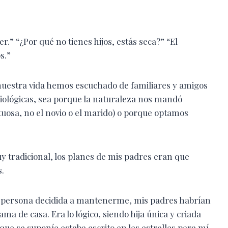
er.” “¿Por qué no tienes hijos, estás seca?” “El
s.”
 nuestra vida hemos escuchado de familiares y amigos
iológicas, sea porque la naturaleza nos mandó
tuosa, no el novio o el marido) o porque optamos
 tradicional, los planes de mis padres eran que
s.
a persona decidida a mantenerme, mis padres habrían
ma de casa. Era lo lógico, siendo hija única y criada
que se suponía estaba escrito en las estrellas para mí.