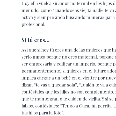
Hoy ella vuelca su amor maternal en los hijos d
menudo, como “cuando seas viejita nadie te va a 
activa y siempre anda buscando maneras para s
profesional.
Si tú eres…
Así que si hoy tú eres una de las mujeres que 
serlo nunca porque no eres maternal, porque q
ser empresaria y edificar un imperio, porque p
permanentemente, si quieres en el futuro adopt
implica cargar a un bebé en el vientre por nue
digan “te vas a quedar sola”, “¿quién te va a cui
contéstales que los hijos no son complemento, 
que te mantengan o te cuiden de viejita. Y si 
labios, contéstales: “Tengo a Cuca, mi perrita. ¿
tus hijos para la foto”.