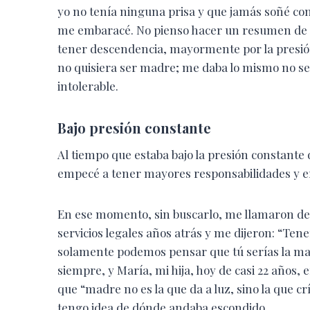
yo no tenía ninguna prisa y que jamás soñé c
me embaracé. No pienso hacer un resumen de t
tener descendencia, mayormente por la presión 
no quisiera ser madre; me daba lo mismo no se
intolerable.
Bajo presión constante
Al tiempo que estaba bajo la presión constante 
empecé a tener mayores responsabilidades y er
En ese momento, sin buscarlo, me llamaron de 
servicios legales años atrás y me dijeron: “Te
solamente podemos pensar que tú serías la madr
siempre, y María, mi hija, hoy de casi 22 años
que “madre no es la que da a luz, sino la que c
tengo idea de dónde andaba escondido.