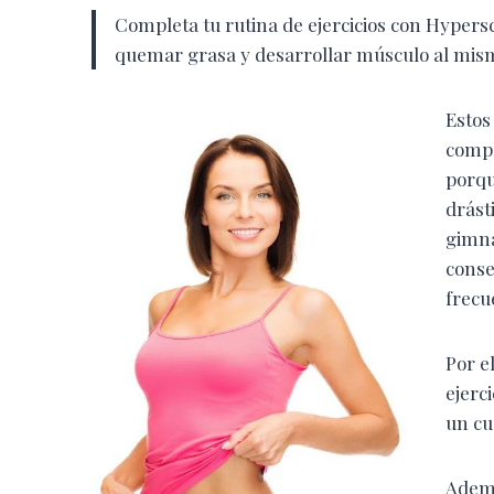
Completa tu rutina de ejercicios con Hypers
quemar grasa y desarrollar músculo al mis
Estos
compl
porqu
drást
gimn
conse
frecu
Por e
ejerc
un cu
Ademá