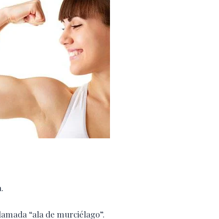
.
llamada “ala
de murciélago”.