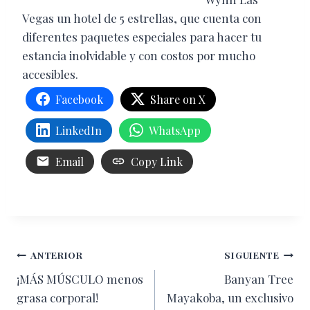
Vegas un hotel de 5 estrellas, que cuenta con
diferentes paquetes especiales para hacer tu
estancia inolvidable y con costos por mucho
accesibles.
Facebook
Share on X
LinkedIn
WhatsApp
Email
Copy Link
Navegación
ANTERIOR
SIGUIENTE
¡MÁS MÚSCULO menos
Banyan Tree
de
grasa corporal!
Mayakoba, un exclusivo