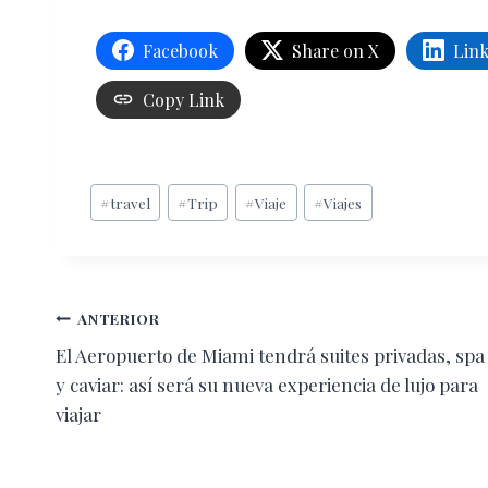
Facebook
Share on X
Lin
Copy Link
Etiquetas
#
travel
#
Trip
#
Viaje
#
Viajes
de
la
entrada:
Navegación
ANTERIOR
El Aeropuerto de Miami tendrá suites privadas, spa
de
y caviar: así será su nueva experiencia de lujo para
entradas
viajar