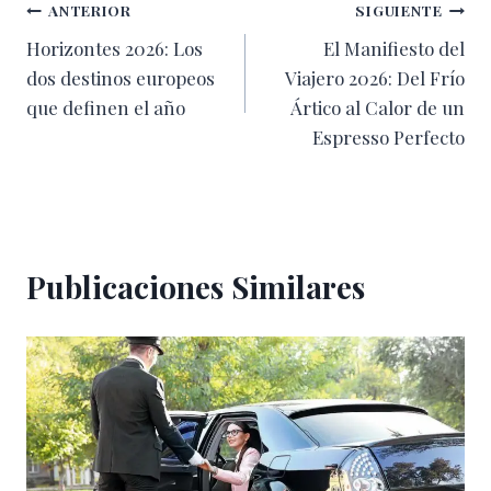
Navegación
ANTERIOR
SIGUIENTE
Horizontes 2026: Los
El Manifiesto del
de
dos destinos europeos
Viajero 2026: Del Frío
entradas
que definen el año
Ártico al Calor de un
Espresso Perfecto
Publicaciones Similares