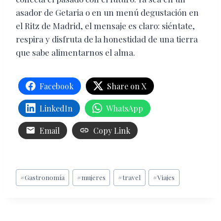
asador de Getaria o en un menú degustación en
el Ritz de Madrid, el mensaje es claro: siéntate,
respira y disfruta de la honestidad de una tierra
que sabe alimentarnos el alma.
Facebook
Share on X
LinkedIn
WhatsApp
Email
Copy Link
Etiquetas
#
Gastronomía
#
mujeres
#
travel
#
Viajes
de
la
entrada: