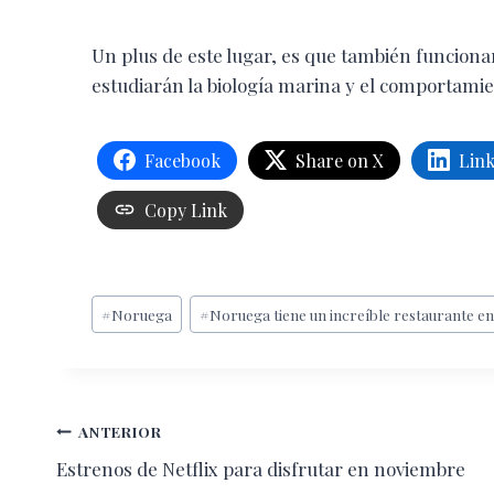
Un plus de este lugar, es que también funciona
estudiarán la biología marina y el comportamien
Facebook
Share on X
Lin
Copy Link
Etiquetas
#
Noruega
#
Noruega tiene un increíble restaurante en
de
la
entrada:
Navegación
ANTERIOR
Estrenos de Netflix para disfrutar en noviembre
de