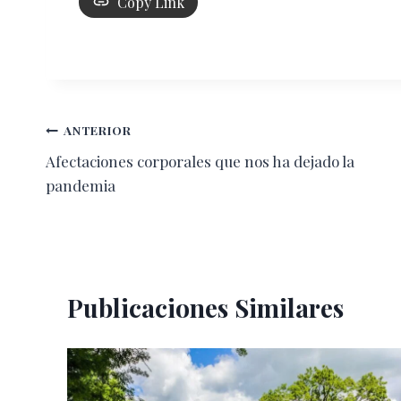
Copy Link
Navegación
ANTERIOR
Afectaciones corporales que nos ha dejado la
de
pandemia
entradas
Publicaciones Similares