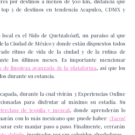
terés por destinos a menos de 500 km, distancia que
l top 3 de destinos en tendencia Acapulco, CDMX y
 local es el Nido de Quetzalcóatl, un paraíso al que
 de la Ciudad de México y donde están dispuestos todos
rado ritmo de vida de la ciudad y de la rutina de
nte los últimos meses. Es importante mencionar
o de limpieza avanzada de la plataforma
, así que los
os durante su estancia.
capada, durante la cual vivirán 3 Experiencias Online
ccionadas para disfrutar al máximo su estadía. Su
terclass de tequila y mezcal
, donde aprenderán lo
tinuarán con lo más mexicano que puede haber:
¡Tacos!
reparar este manjar paso a paso. Finalmente, cerrarán
io alebrije
, inspirados por sus coloridos alrededores.