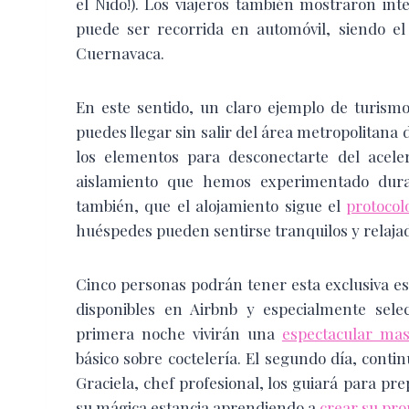
el Nido!). Los viajeros también mostraron in
puede ser recorrida en automóvil, siendo e
Cuernavaca.
En este sentido, un claro ejemplo de turismo
puedes llegar sin salir del área metropolitana
los elementos para desconectarte del acele
aislamiento que hemos experimentado dura
también, que el alojamiento sigue el
protocol
huéspedes pueden sentirse tranquilos y relajad
Cinco personas podrán tener esta exclusiva es
disponibles en Airbnb y especialmente sele
primera noche vivirán una
espectacular mas
básico sobre coctelería. El segundo día, con
Graciela, chef profesional, los guiará para p
su mágica estancia aprendiendo a
crear su prop