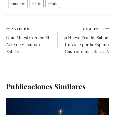
Etiquetas
#
mujeres
#
Trip
#
Viaje
de
la
entrada:
Navegación
ANTERIOR
SIGUIENTE
Guía Maestra 2026: El
La Nueva Era del Sabor:
de
Arte de Viajar sin
Un Viaje por la España
entradas
Estrés
Gastronómica de 2026
Publicaciones Similares