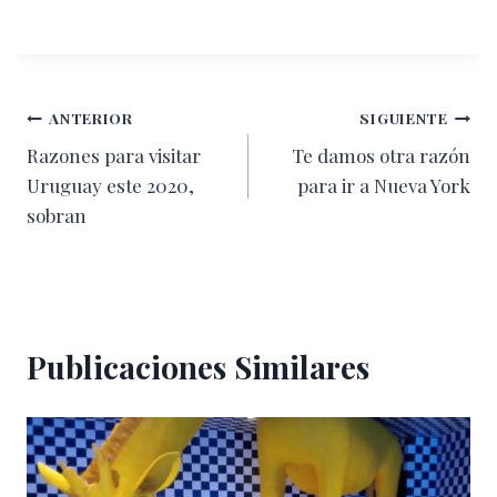
Navegación
ANTERIOR
SIGUIENTE
Razones para visitar
Te damos otra razón
de
Uruguay este 2020,
para ir a Nueva York
entradas
sobran
Publicaciones Similares