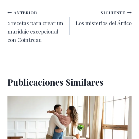
Navegación
ANTERIOR
SIGUIENTE
2 recetas para crear un
Los misterios del Ártico
de
maridaje excepcional
entradas
con Cointreau
Publicaciones Similares