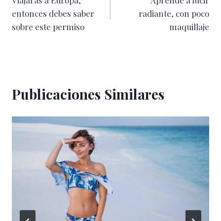
Viajarás a Europa,
Aprende a lucir
de
entonces debes saber
radiante, con poco
entradas
sobre este permiso
maquillaje
Publicaciones Similares