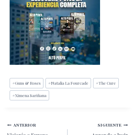
Etiquetas
#
Guns & Roses
#
Natalia La Fourcade
#
The Cure
de
#
Ximena Sariñana
la
entrada:
Navegación
ANTERIOR
SIGUIENTE