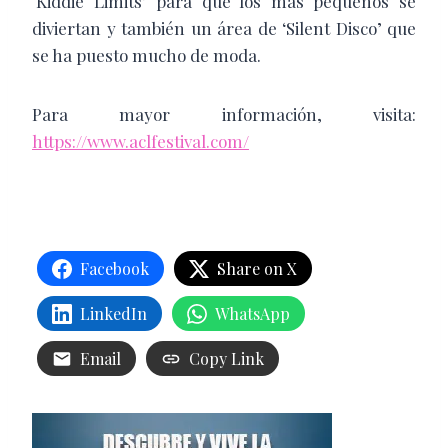
‘Kiddie Limits’ para que los más pequeños se
diviertan y también un área de ‘Silent Disco’ que
se ha puesto mucho de moda.
Para mayor información, visita:
https://www.aclfestival.com/
Facebook
Share on X
LinkedIn
WhatsApp
Email
Copy Link