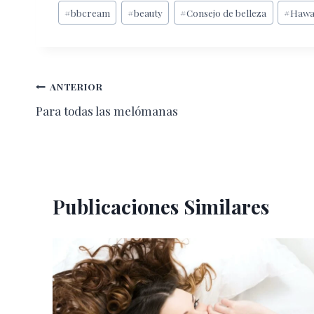
Etiquetas
#
bbcream
#
beauty
#
Consejo de belleza
#
Hawa
de
la
entrada:
Navegación
ANTERIOR
Para todas las melómanas
de
entradas
Publicaciones Similares