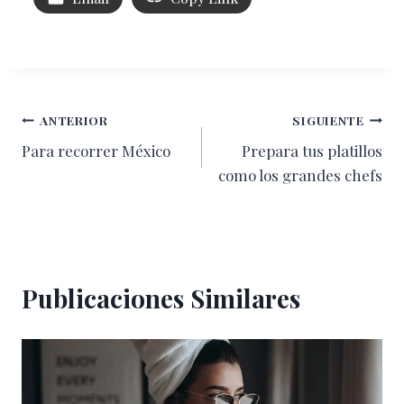
Navegación
ANTERIOR
SIGUIENTE
Para recorrer México
Prepara tus platillos
de
como los grandes chefs
entradas
Publicaciones Similares