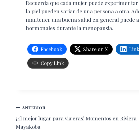
Recuerda que cada mujer puede experimentar l
la piel pueden variar de una persona a otra. Ado
mantener una buena salud en general puede ayu
hormonales durante la menopausia.
Facebook
Share on X
Lin
Copy Link
Navegación
ANTERIOR
¡El mejor lugar para viajeras! Momentos en Riviera
de
Mayakoba
entradas