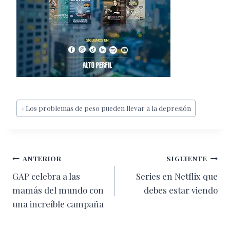
Etiquetas
#
Los problemas de peso pueden llevar a la depresión
de
la
entrada:
Navegación
ANTERIOR
SIGUIENTE
GAP celebra a las
Series en Netflix que
de
mamás del mundo con
debes estar viendo
entradas
una increíble campaña