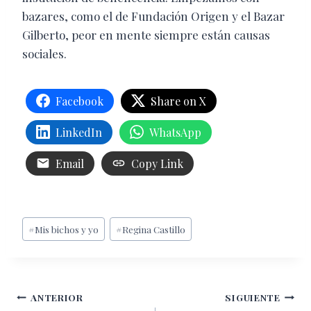
bazares, como el de Fundación Origen y el Bazar
Gilberto, peor en mente siempre están causas
sociales.
Facebook
Share on X
LinkedIn
WhatsApp
Email
Copy Link
Etiquetas
#
Mis bichos y yo
#
Regina Castillo
de
la
entrada:
Navegación
ANTERIOR
SIGUIENTE