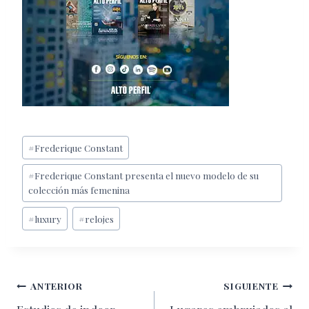
Etiquetas
#
Frederique Constant
de
#
Frederique Constant presenta el nuevo modelo de su
la
colección más femenina
entrada:
#
luxury
#
relojes
Navegación
ANTERIOR
SIGUIENTE