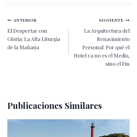
la
entrada:
Navegación
ANTERIOR
SIGUIENTE
El Despertar con
La Arquitectura del
de
Gloria: La Alta Liturgia
Renacimiento
entradas
de la Mañana
Personal: Por qué el
Hotel ya no es el Medio,
sino el Fin
Publicaciones Similares