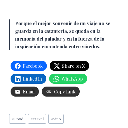
Porque el mejor souvenir de un viaje no se
guarda en la estantería, se queda en la
memoria del paladar y en la fuerza de la
inspiración encontrada entre viñedos.
Facebook
Share on X
LinkedIn
WhatsApp
Email
Copy Link
Etiquetas
#
Food
#
travel
#
vino
de