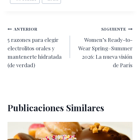
de
la
entrada:
Navegación
ANTERIOR
SIGUIENTE
5 razones para elegir
Women’s Ready-to-
de
electrolitos orales y
Wear Spring–Summer
entradas
mantenerte hidratada
2026: La nueva visión
(de verdad)
de París
Publicaciones Similares