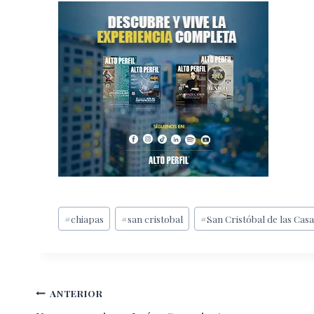
Etiquetas
#
chiapas
#
san cristobal
#
San Cristóbal de las Cas
de
la
entrada:
Navegación
ANTERIOR