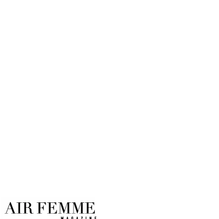
Auroras Boreales en Groelandia:
el viaje de lujo para ver el mayor
espectáculo natural del mundo
Por
Air Femme
22/04/2026