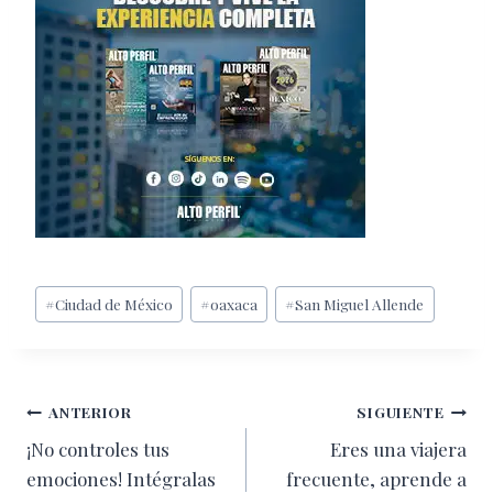
Etiquetas
#
Ciudad de México
#
oaxaca
#
San Miguel Allende
de
la
entrada:
Navegación
ANTERIOR
SIGUIENTE
¡No controles tus
Eres una viajera
de
emociones! Intégralas
frecuente, aprende a