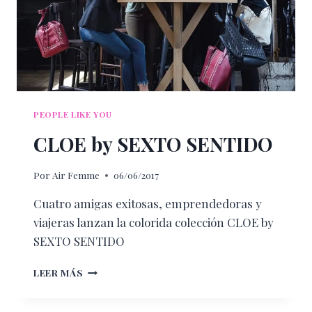
PEOPLE LIKE YOU
CLOE by SEXTO SENTIDO
Por
Air Femme
06/06/2017
Cuatro amigas exitosas, emprendedoras y
viajeras lanzan la colorida colección CLOE by
SEXTO SENTIDO
CLOE
LEER MÁS
BY
SEXTO