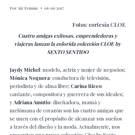
Por
Air Femme
06/06/2017
Fotos: cortesía CLOE
Cuatro amigas exitosas, emprendedoras y
viajeras lanzan la colorida colección CLOE by
SEXTO SENTIDO
Jaydy Michel
: modelo, actriz y mujer de negocios;
Mónica Noguera
: conductora de televisión,
periodista y de alma libre;
Carina Ricco
:
cantante, compositora y guerrera de sus ideales;
y
Adriana Amutio
: diseñadora, mamá y
melómana de corazón son las cuatro amigas que
se unen con el propósito de alcanzar sus sueños
a través del diseño y la moda. Actualmente, nos
presentan una nueva colección: Cloe by Sexto