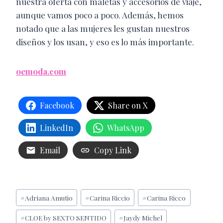
nuestra oferta con maletas y accesorios de viaje,
aunque vamos poco a poco. Además, hemos
notado que a las mujeres les gustan nuestros
diseños y los usan, y eso es lo más importante.
oemoda.com
Facebook
Share on X
LinkedIn
WhatsApp
Email
Copy Link
Etiquetas
#
Adriana Amutio
#
Carina Riccio
#
Carina Ricco
de
#
CLOE by SEXTO SENTIDO
#
Jaydy Michel
la