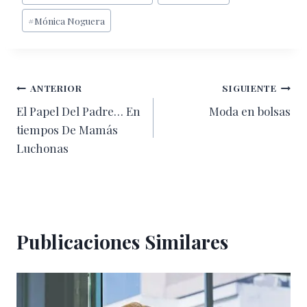
entrada:
#
Mónica Noguera
Navegación
ANTERIOR
SIGUIENTE
El Papel Del Padre… En
Moda en bolsas
de
tiempos De Mamás
entradas
Luchonas
Publicaciones Similares