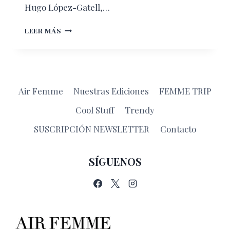
Hugo López-Gatell,…
LO
LEER MÁS
QUE
DEBES
SABER
DE
LOS
Air Femme
Nuestras Ediciones
FEMME TRIP
CUBREBOCAS
Cool Stuff
Trendy
SUSCRIPCIÓN NEWSLETTER
Contacto
SÍGUENOS