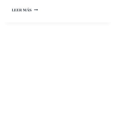
DOVE®
LEER MÁS
BRINDA
NUEVOS
SÉRUMS
CORPORALES
DERMO
HIDRATANTES
CO-
CREADOS
CON
DERMATÓLOGOS
PARA
UNA
PIEL
VISIBLEMENTE
SALUDABLE