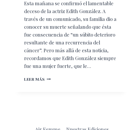
Esta mañana se confirmó el lamentable
deceso de la actriz Edith González. A
través de un comunicado, su familia dio a
conocer su muerte señalando que ésta
fue consecuencia de “un súbito deterioro
resultante de una recurrencia del
cáncer”. Pero más allá de esta noticia,
recordamos que Edith González siempre
fue una mujer fuerte, que le…
ASÍ
LEER MÁS
NOS
INSPIRÓ
COMO
MUJER
EDITH
GONZÁLEZ
Air Femme
Nuestras Ediciones