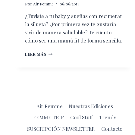
Por
Air Femme
06/06/2018
¿Tuviste a tu baby y sueñas con recuperar
la silueta? ¿Por primera vez te gustaría
vivir de manera saludable? Te cuento
cómo ser una mamá fit de forma sencilla.
HACKS
LEER MÁS
PARA
TRANSFORMARTE
EN
UNA
YUMMY
MUMMY
Air Femme
Nuestras Ediciones
FEMME TRIP
Cool Stuff
Trendy
SUSCRIPCIÓN NEWSLETTER
Contacto