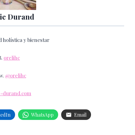
ie Durand
 holística y bienestar
B.
orelihc
w.
@orelihc
e-durand.com
kedIn
WhatsApp
Email