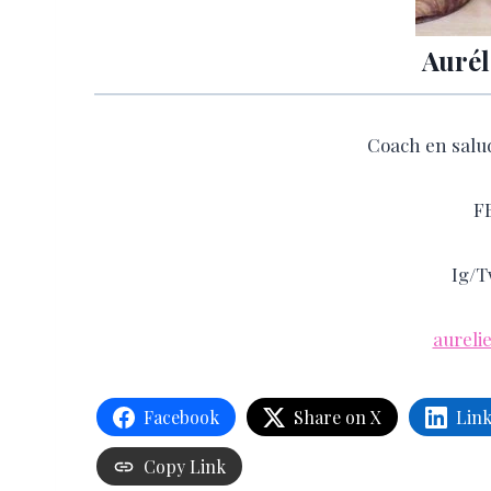
Aurél
Coach en salud
F
Ig/T
aureli
Facebook
Share on X
Lin
Copy Link