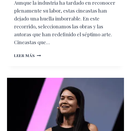
Aunque la industria ha tardado en reconocer
plenamente su labor, estas cineastas han
dejado una huella imborrable. En este
recorrido, seleccionamos las obras y las
autoras que han redefinido el séptimo arte.
Cineastas que…
LAS
LEER MÁS
10
MEJORES
PELÍCULAS
DIRIGIDAS
POR
MUJERES
QUE
DEBES
VER