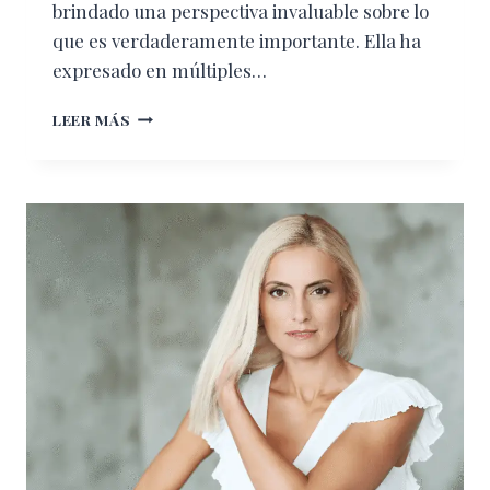
brindado una perspectiva invaluable sobre lo
que es verdaderamente importante. Ella ha
expresado en múltiples…
SHAKIRA:
LEER MÁS
ÍCONO
GLOBAL,
LIDERAZGO
FEMENINO
Y
LA
PRIORIDAD
DE
LA
FAMILIA