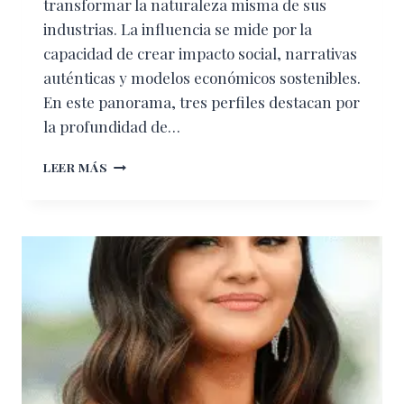
transformar la naturaleza misma de sus
industrias. La influencia se mide por la
capacidad de crear impacto social, narrativas
auténticas y modelos económicos sostenibles.
En este panorama, tres perfiles destacan por
la profundidad de…
MUJERES
LEER MÁS
QUE
INSPIRAN
EN
2026:
LAS
LÍDERES
QUE
ESTÁN
CAMBIANDO
EL
RUMBO