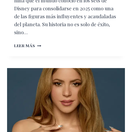
niña que el mundo conoció en los sets de
Disney para consolidarse en 2025 como una
de las figuras más influyentes y acaudaladas
del planeta. Su historia no es solo de éxito,
sino…
DE
LEER MÁS
DISNEY
AL
TRONO
DEL
BUSINESS:
LA
METAMORFOSIS
DE
SELENA
GOMEZ
HACIA
EL
EMPODERAMIENTO
TOTAL