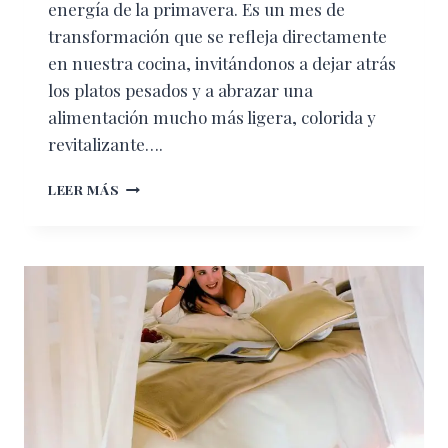
energía de la primavera. Es un mes de
transformación que se refleja directamente
en nuestra cocina, invitándonos a dejar atrás
los platos pesados y a abrazar una
alimentación mucho más ligera, colorida y
revitalizante….
EL
LEER MÁS
DESPERTAR
DE
MARZO:
UN
FESTÍN
DE
FRESCURA
Y
BIENESTAR