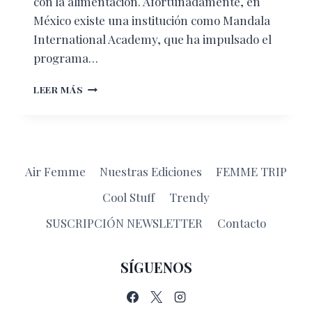
con la alimentación. Afortunadamente, en
México existe una institución como Mandala
International Academy, que ha impulsado el
programa…
HIGHLIGHTS
LEER MÁS
FEBRERO
–
MARZO
2019
Air Femme
Nuestras Ediciones
FEMME TRIP
Cool Stuff
Trendy
SUSCRIPCIÓN NEWSLETTER
Contacto
SÍGUENOS