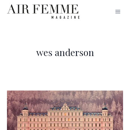
Saltar
al
contenido
wes anderson