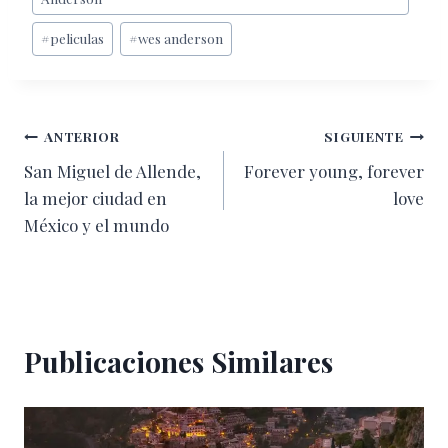
entrada:
#
peliculas
#
wes anderson
Navegación
ANTERIOR
SIGUIENTE
San Miguel de Allende,
Forever young, forever
de
la mejor ciudad en
love
entradas
México y el mundo
Publicaciones Similares