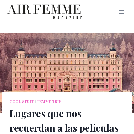
Saltar
al
contenido
COOL STUFF
|
FEMME TRIP
Lugares que nos
recuerdan a las películas