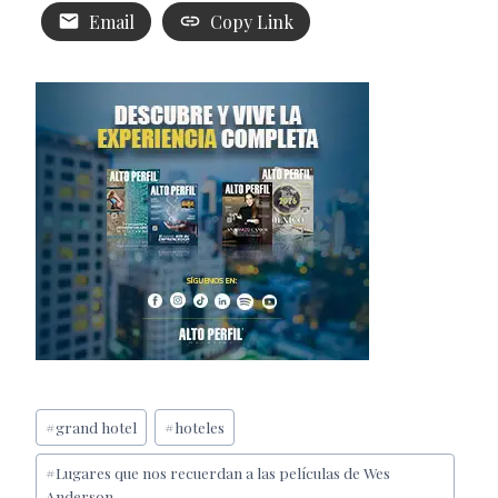
Email
Copy Link
Etiquetas
#
grand hotel
#
hoteles
de
#
Lugares que nos recuerdan a las películas de Wes
la
Anderson