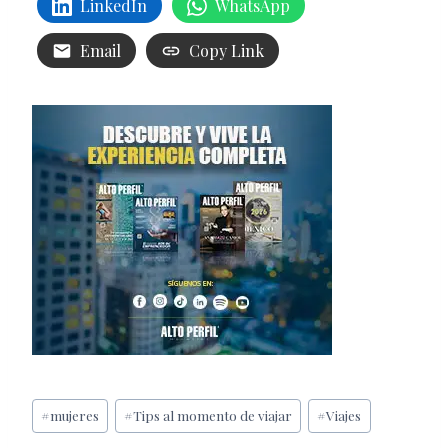
LinkedIn
WhatsApp
Email
Copy Link
Etiquetas
#
mujeres
#
Tips al momento de viajar
#
Viajes
de