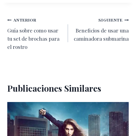
la
entrada:
Navegación
ANTERIOR
SIGUIENTE
Guía sobre como usar
Beneficios de usar una
de
tu set de brochas para
caminadora submarina
entradas
el rostro
Publicaciones Similares