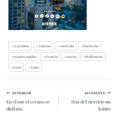
Etiquetas
#
Argentina
#
Arizona
#
Australia
#
Bariloche
de
#
estados unidos
#
Francia
#
Japón
#
Melbourne
la
entrada:
#
paris
#
Tokio
Navegación
ANTERIOR
SIGUIENTE
En el sur el verano se
Haz del ejercicio un
de
disfruta
hábito
entradas