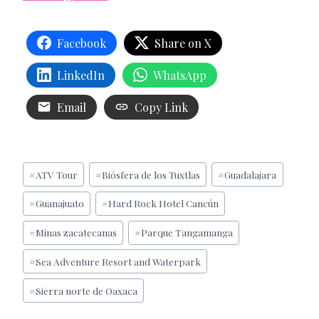
Facebook
Share on X
LinkedIn
WhatsApp
Email
Copy Link
Etiquetas
#
ATV Tour
#
Biósfera de los Tuxtlas
#
Guadalajara
de
#
Guanajuato
#
Hard Rock Hotel Cancún
la
entrada:
#
Minas zacatecanas
#
Parque Tangamanga
#
Sea Adventure Resort and Waterpark
#
Sierra norte de Oaxaca