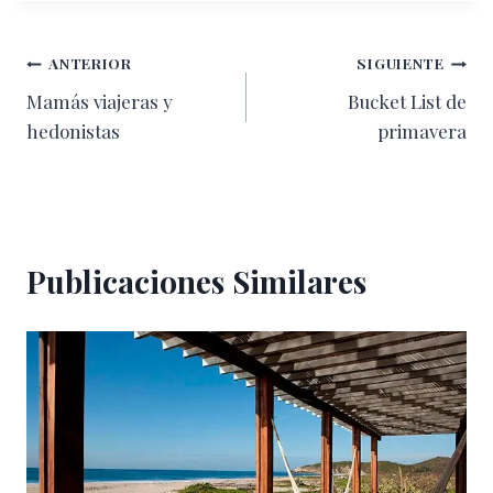
Navegación
ANTERIOR
SIGUIENTE
Mamás viajeras y
Bucket List de
de
hedonistas
primavera
entradas
Publicaciones Similares