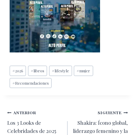
Etiquetas
#
2026
#
libros
#
lifestyle
#
mujer
de
#
Recomendaciones
la
entrada:
Navegación
ANTERIOR
SIGUIENTE
Los 3 Looks de
Shakira: Ícono global,
de
Celebridades de 2025
liderazgo femenino y la