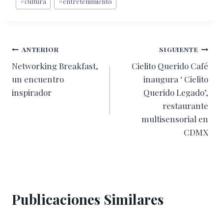
#
cultura
#
entretenimiento
de
la
entrada:
Navegación
ANTERIOR
SIGUIENTE
Networking Breakfast,
Cielito Querido Café
de
un encuentro
inaugura ‘ Cielito
entradas
inspirador
Querido Legado’,
restaurante
multisensorial en
CDMX
Publicaciones Similares