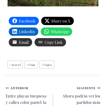
Facebook
Share on X
LinkedIn
WhatsApp
Email
Copy Link
Etiquetas
#
travel
#
Viaje
#
Viajes
de
la
entrada:
Navegación
ANTERIOR
SIGUIENTE
Entre playas turquesa
Ahora podrás ver los
de
y calles color pastel: la
partidos más