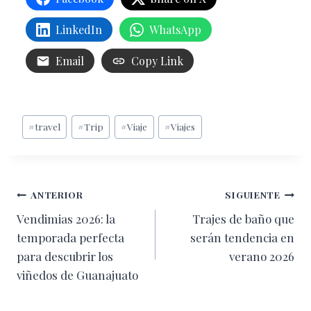
LinkedIn
WhatsApp
Email
Copy Link
Etiquetas
#
travel
#
Trip
#
Viaje
#
Viajes
de
la
entrada:
Navegación
ANTERIOR
SIGUIENTE
Vendimias 2026: la
Trajes de baño que
de
temporada perfecta
serán tendencia en
entradas
para descubrir los
verano 2026
viñedos de Guanajuato